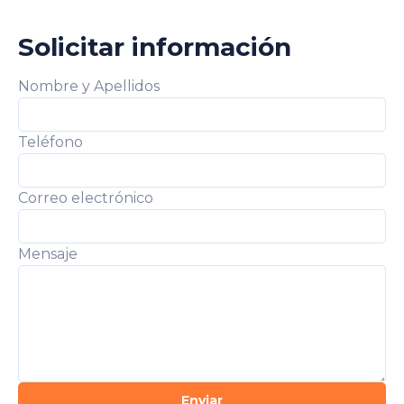
Control de sustancias peligrosas
Salud ocupacional
Solicitar información
Manejo de residuos
Reglas de transito
Nombre y Apellidos
Código de colores y señalización.
Teléfono
Correo electrónico
Mensaje
Enviar