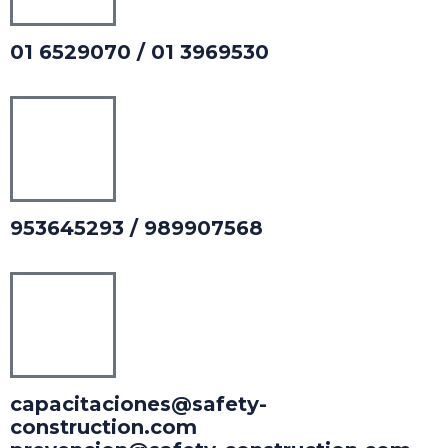
01 6529070 / 01 3969530
953645293 / 989907568
capacitaciones@safety-
construction.com